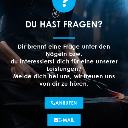
DU HAST FRAGEN?
Dir brennt eine Frage unter den
Nägeln bzw.
du interessierst dich für eine unserer
Leistungen?
Melde dich bei uns, wir freuen uns
von dir zu hören.
ANRUFEN
E-MAIL