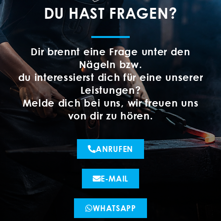
DU HAST FRAGEN?
Dir brennt eine Frage unter den
Nägeln bzw.
du interessierst dich für eine unserer
Leistungen?
Melde dich bei uns, wir freuen uns
von dir zu hören.
ANRUFEN
E-MAIL
WHATSAPP