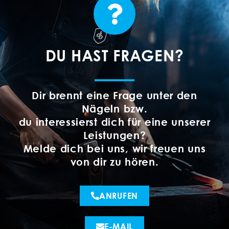
DU HAST FRAGEN?
Dir brennt eine Frage unter den
Nägeln bzw.
du interessierst dich für eine unserer
Leistungen?
Melde dich bei uns, wir freuen uns
von dir zu hören.
ANRUFEN
E-MAIL