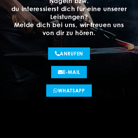
Nägeln bzw.
du interessierst dich für eine unserer
Leistungen?
Melde dich bei uns, wir freuen uns
von dir zu hören.
ANRUFEN
E-MAIL
WHATSAPP