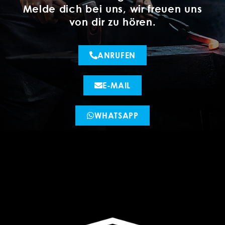
Melde dich bei uns, wir freuen uns
von dir zu hören.
ANRUFEN
E-MAIL
WHATSAPP