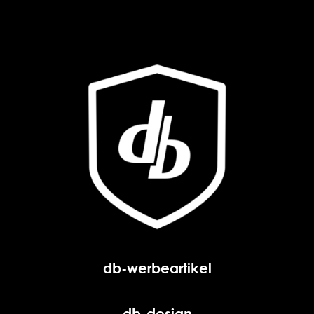
db-werbeartikel
db-design