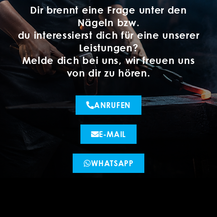
Dir brennt eine Frage unter den
Nägeln bzw.
du interessierst dich für eine unserer
Leistungen?
Melde dich bei uns, wir freuen uns
von dir zu hören.
ANRUFEN
E-MAIL
WHATSAPP