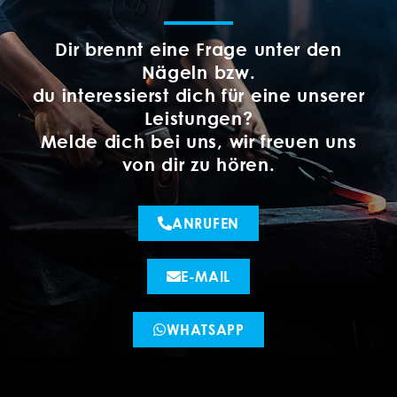
Dir brennt eine Frage unter den
Nägeln bzw.
du interessierst dich für eine unserer
Leistungen?
Melde dich bei uns, wir freuen uns
von dir zu hören.
ANRUFEN
E-MAIL
WHATSAPP