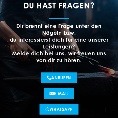
DU HAST FRAGEN?
Dir brennt eine Frage unter den
Nägeln bzw.
du interessierst dich für eine unserer
Leistungen?
Melde dich bei uns, wir freuen uns
von dir zu hören.
ANRUFEN
E-MAIL
WHATSAPP