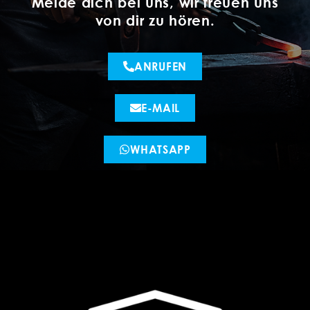
Melde dich bei uns, wir freuen uns
von dir zu hören.
ANRUFEN
E-MAIL
WHATSAPP