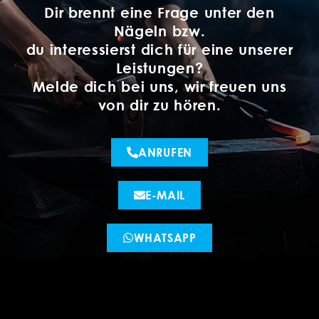
Dir brennt eine Frage unter den
Nägeln bzw.
du interessierst dich für eine unserer
Leistungen?
Melde dich bei uns, wir freuen uns
von dir zu hören.
ANRUFEN
E-MAIL
WHATSAPP