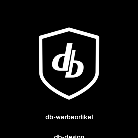
db-werbeartikel
db-design