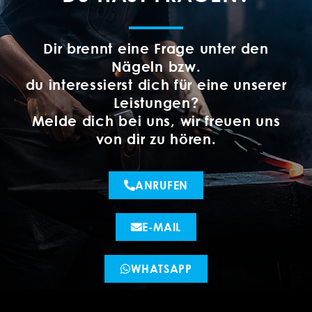
Dir brennt eine Frage unter den
Nägeln bzw.
du interessierst dich für eine unserer
Leistungen?
Melde dich bei uns, wir freuen uns
von dir zu hören.
ANRUFEN
E-MAIL
WHATSAPP