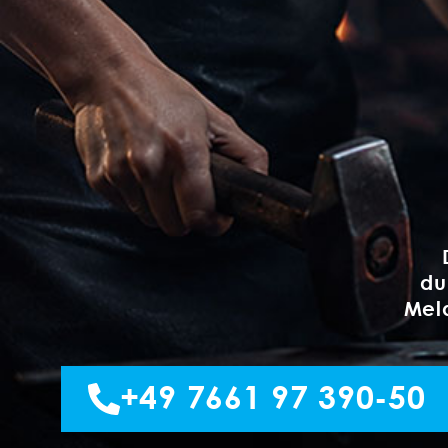
du
Meld
+49 7661 97 390-50