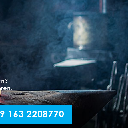
.
en?
ören.
9 163 2208770