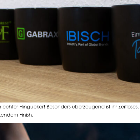
n echter Hingucker! Besonders überzeugend ist ihr Zeitloses,
zendem Finish.