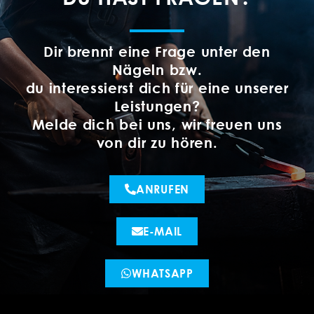
Dir brennt eine Frage unter den
Nägeln bzw.
du interessierst dich für eine unserer
Leistungen?
Melde dich bei uns, wir freuen uns
von dir zu hören.
ANRUFEN
E-MAIL
WHATSAPP