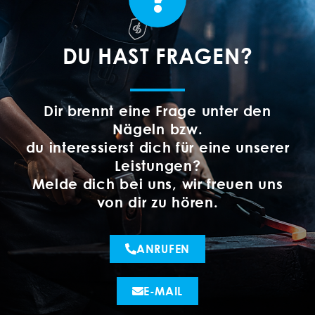
DU HAST FRAGEN?
Dir brennt eine Frage unter den
Nägeln bzw.
du interessierst dich für eine unserer
Leistungen?
Melde dich bei uns, wir freuen uns
von dir zu hören.
ANRUFEN
E-MAIL