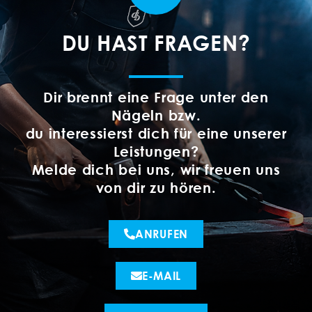
DU HAST FRAGEN?
Dir brennt eine Frage unter den
Nägeln bzw.
du interessierst dich für eine unserer
Leistungen?
Melde dich bei uns, wir freuen uns
von dir zu hören.
ANRUFEN
E-MAIL