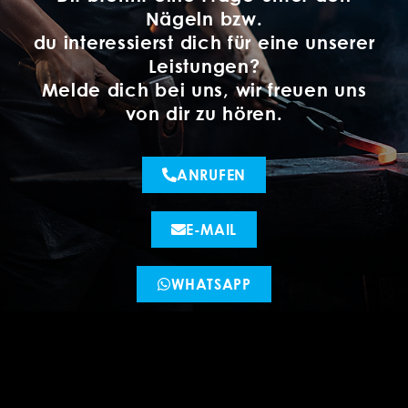
Nägeln bzw.
du interessierst dich für eine unserer
Leistungen?
Melde dich bei uns, wir freuen uns
von dir zu hören.
ANRUFEN
E-MAIL
WHATSAPP