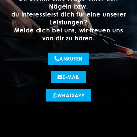
Nägeln bzw.
du interessierst dich für eine unserer
Leistungen?
Melde dich bei uns, wir freuen uns
von dir zu hören.
ANRUFEN
E-MAIL
WHATSAPP