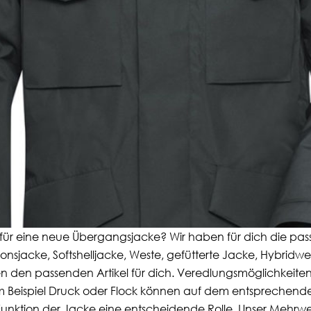
it für eine neue Übergangsjacke? Wir haben für dich die p
ionsjacke, Softshelljacke, Weste, gefütterte Jacke, Hybridw
 den passenden Artikel für dich. Veredlungsmöglichkeiten:
 Beispiel Druck oder Flock können auf dem entsprechendem 
unktion der Jacke eine entscheidende Rolle. Unser Mehrwer