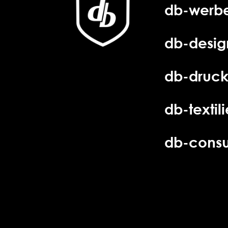
db-werbe
db-desig
db-druck
db-textil
db-consu