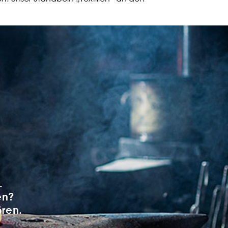
.
en?
ören.