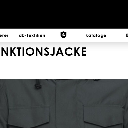
erei
db-textilien
Kataloge
UNKTIONSJACKE