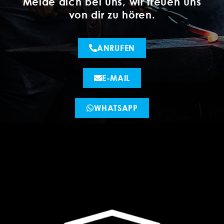
Melde dich bei uns, wir freuen uns
von dir zu hören.
ANRUFEN
E-MAIL
WHATSAPP