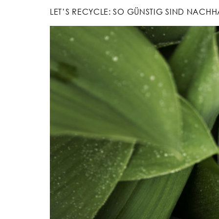
LET’S RECYCLE: SO GÜNSTIG SIND NACHH