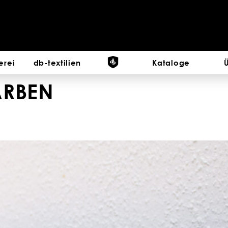
erei
db-textilien
Kataloge
ARBEN