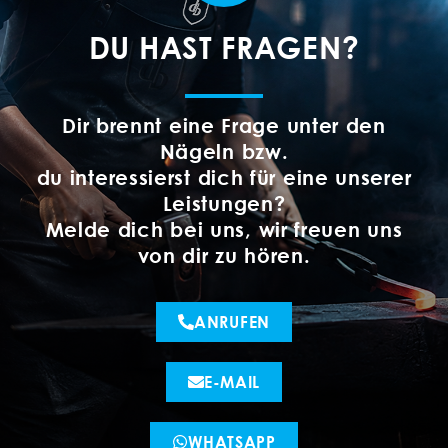
DU HAST FRAGEN?
Dir brennt eine Frage unter den
Nägeln bzw.
du interessierst dich für eine unserer
Leistungen?
Melde dich bei uns, wir freuen uns
von dir zu hören.
ANRUFEN
E-MAIL
WHATSAPP