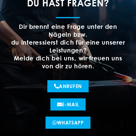
DU HAST FRAGEN?
Dir brennt eine Frage unter den
Nägeln bzw.
du interessierst dich für eine unserer
Leistungen?
Melde dich bei uns, wir freuen uns
von dir zu hören.
ANRUFEN
E-MAIL
WHATSAPP