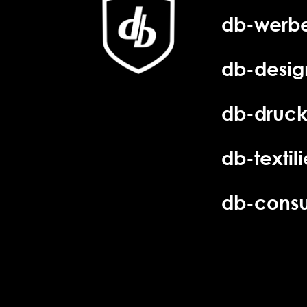
db-werbe
db-desig
db-druck
db-textil
db-consu