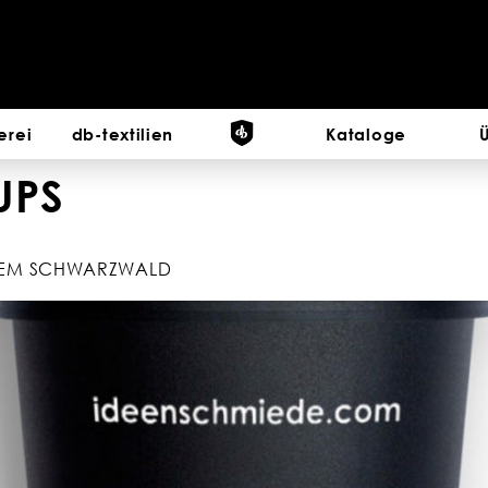
erei
db-textilien
Kataloge
UPS
DEM SCHWARZWALD