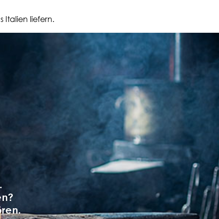
talien liefern.
.
en?
ören.