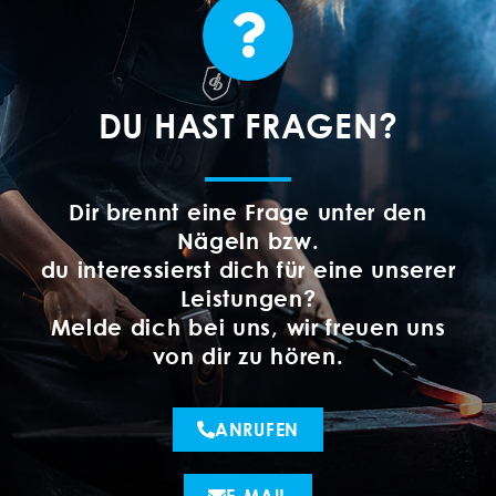
DU HAST FRAGEN?
Dir brennt eine Frage unter den
Nägeln bzw.
du interessierst dich für eine unserer
Leistungen?
Melde dich bei uns, wir freuen uns
von dir zu hören.
ANRUFEN
E-MAIL