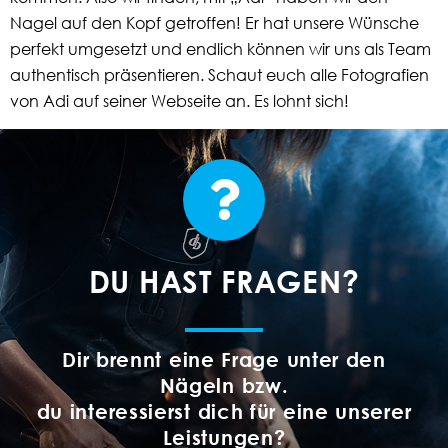
Nagel auf den Kopf getroffen! Er hat unsere Wünsche
perfekt umgesetzt und endlich können wir uns als Team
authentisch präsentieren. Schaut euch alle Fotografien
von Adi auf seiner Webseite an. Es lohnt sich!
DU HAST FRAGEN?
Dir brennt eine Frage unter den
Nägeln bzw.
du interessierst dich für eine unserer
Leistungen?