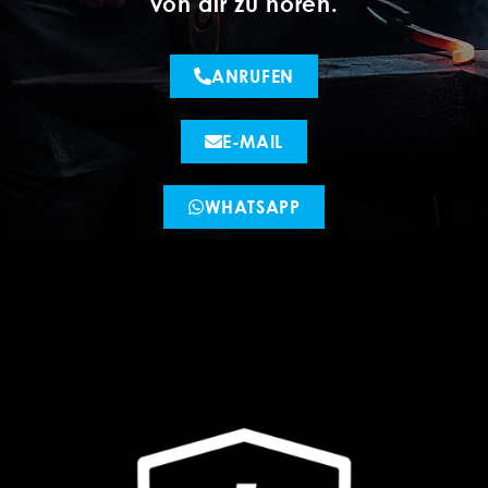
von dir zu hören.
ANRUFEN
E-MAIL
WHATSAPP