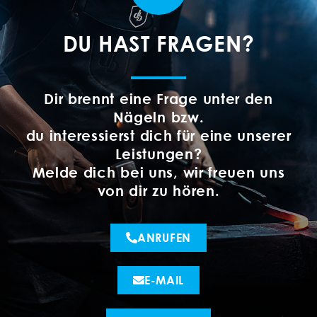
DU HAST FRAGEN?
Dir brennt eine Frage unter den
Nägeln bzw.
du interessierst dich für eine unserer
Leistungen?
Melde dich bei uns, wir freuen uns
von dir zu hören.
ANRUFEN
E-MAIL