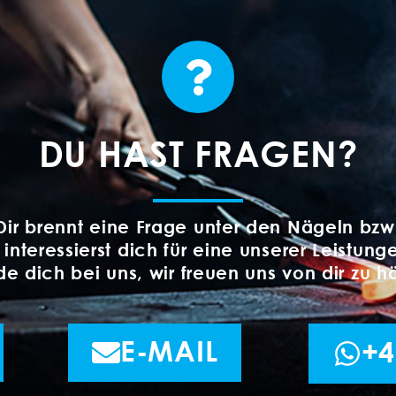
DU HAST FRAGEN?
Dir brennt eine Frage unter den Nägeln bzw
 interessierst dich für eine unserer Leistung
e dich bei uns, wir freuen uns von dir zu h
E-MAIL
+4