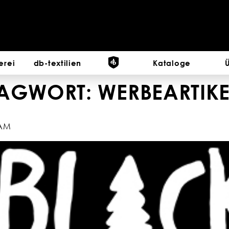
erei
db-textilien
Kataloge
LAGWORT:
WERBEARTIKE
EAM