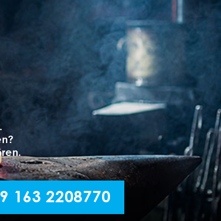
.
en?
ören.
9 163 2208770