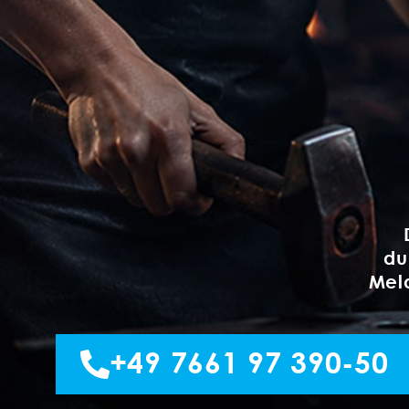
du
Meld
+49 7661 97 390-50