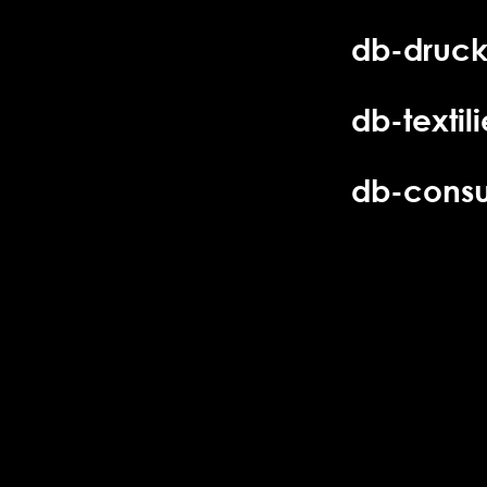
db-druck
db-textil
db-consu