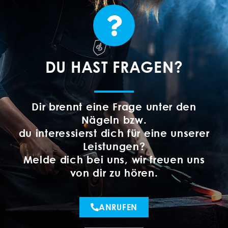
DU HAST FRAGEN?
Dir brennt eine Frage unter den
Nägeln bzw.
du interessierst dich für eine unserer
Leistungen?
Melde dich bei uns, wir freuen uns
von dir zu hören.
ANRUFEN