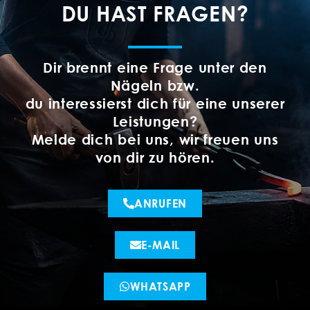
DU HAST FRAGEN?
Dir brennt eine Frage unter den
Nägeln bzw.
du interessierst dich für eine unserer
Leistungen?
Melde dich bei uns, wir freuen uns
von dir zu hören.
ANRUFEN
E-MAIL
WHATSAPP