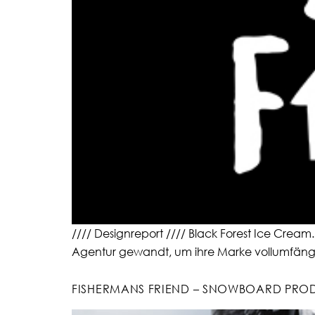
//// Designreport //// Black Forest Ice Cream
Agentur gewandt, um ihre Marke vollumfängl
FISHERMANS FRIEND – SNOWBOARD PRO