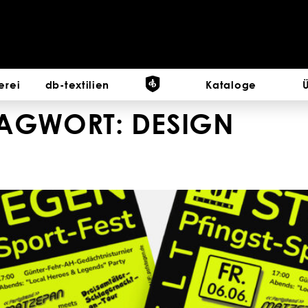
erei
db-textilien
Kataloge
LAGWORT:
DESIGN