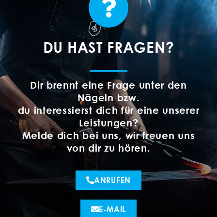
DU HAST FRAGEN?
Dir brennt eine Frage unter den
Nägeln bzw.
du interessierst dich für eine unserer
Leistungen?
Melde dich bei uns, wir freuen uns
von dir zu hören.
ANRUFEN
E-MAIL